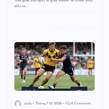
Trận giao hữu quốc tế giữa Mamer và Green Boys
t
diễn ra…
jacky
Tháng 7 18, 2026
0 Comments