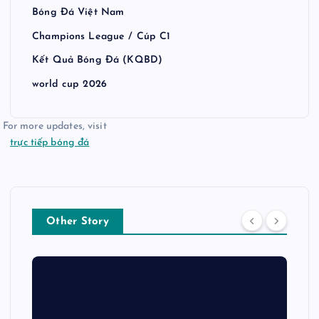
Bóng Đá Việt Nam
Champions League / Cúp C1
Kết Quả Bóng Đá (KQBD)
world cup 2026
For more updates, visit
trực tiếp bóng đá
Other Story