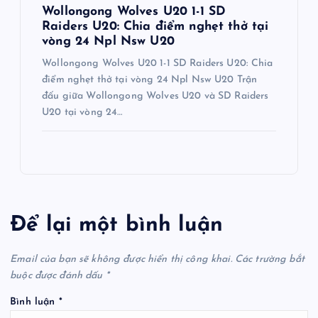
Wollongong Wolves U20 1-1 SD
Raiders U20: Chia điểm nghẹt thở tại
vòng 24 Npl Nsw U20
Wollongong Wolves U20 1-1 SD Raiders U20: Chia
điểm nghẹt thở tại vòng 24 Npl Nsw U20 Trận
đấu giữa Wollongong Wolves U20 và SD Raiders
U20 tại vòng 24…
Để lại một bình luận
Email của bạn sẽ không được hiển thị công khai.
Các trường bắt
buộc được đánh dấu
*
Bình luận
*