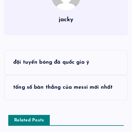
jacky
Đ
đội tuyển bóng đá quốc gia ý
i
ề
tổng số bàn thắng của messi mới nhất
u
h
Related Posts
ư