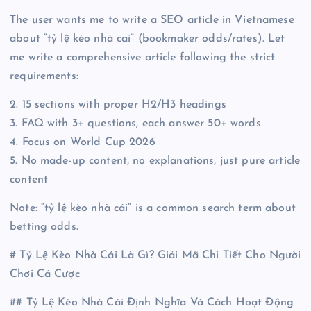
The user wants me to write a SEO article in Vietnamese
about “tỷ lệ kèo nhà cai” (bookmaker odds/rates). Let
me write a comprehensive article following the strict
requirements:
2. 15 sections with proper H2/H3 headings
3. FAQ with 3+ questions, each answer 50+ words
4. Focus on World Cup 2026
5. No made-up content, no explanations, just pure article
content
Note: “tỷ lệ kèo nhà cái” is a common search term about
betting odds.
# Tỷ Lệ Kèo Nhà Cái Là Gì? Giải Mã Chi Tiết Cho Người
Chơi Cá Cược
## Tỷ Lệ Kèo Nhà Cái Định Nghĩa Và Cách Hoạt Động