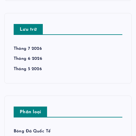
Lưu trữ
Tháng 7 2026
Tháng 6 2026
Tháng 5 2026
Phân loại
Bóng Đá Quốc Tế