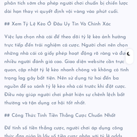
phân tích sớm cho phép người chơi chuẩn bị chiến lược
dài hạn thay vì quyết định vội vàng vào phút cuối.
## Xem Tỷ Lệ Kèo Ở Đâu Uy Tín Và Chính Xác
Việc lựa chọn nhà cái để theo dõi tỷ lệ kèo ảnh hưởng
trực tiếp đến trải nghiệm cá cược. Người chơi nên chọn
những nhà cái có giấy phép hoạt động rõ ràng và được
nhiều người đánh giá cao. Giao diện website cần trực
quan, cập nhật tỷ lệ kèo nhanh chóng và không có tình
trạng lag gây bất tiện. Nên sử dụng từ hai đến ba
nguồn để so sánh tỷ lệ kèo nhà cái trước khi đặt cược.
Điều này giúp người chơi phát hiện sự chênh lệch bất
thường và tận dụng cơ hội tốt nhất.
## Công Thức Tính Tiền Thắng Cược Chuẩn Nhất
Để tính số tiền thắng cược, người chơi áp dụng công
thức đơn giản là lấy số tiền cược nhân với tỷ lệ odds