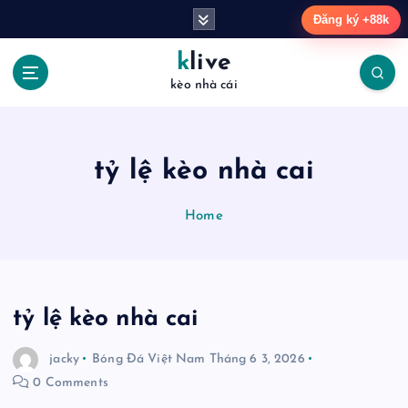
S
Đăng ký +88k
k
i
klive
p
kèo nhà cái
t
o
c
o
tỷ lệ kèo nhà cai
n
t
Home
e
n
t
tỷ lệ kèo nhà cai
jacky
Bóng Đá Việt Nam
Tháng 6 3, 2026
0 Comments